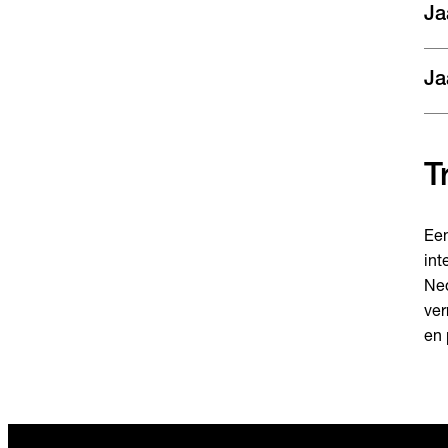
Ja
Ja
T
Een
int
Ned
ver
en 