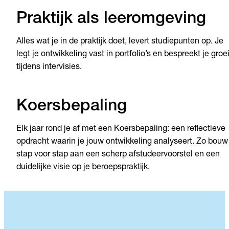
Praktijk als leeromgeving
Alles wat je in de praktijk doet, levert studiepunten op. Je
legt je ontwikkeling vast in portfolio’s en bespreekt je groe
tijdens intervisies.
Koersbepaling
Elk jaar rond je af met een Koersbepaling: een reflectieve
opdracht waarin je jouw ontwikkeling analyseert. Zo bouw
stap voor stap aan een scherp afstudeervoorstel en een
duidelijke visie op je beroepspraktijk.
'Groei
Fadia verwerkt oorlog en verlies in
belang
haar architectuur
ik zo