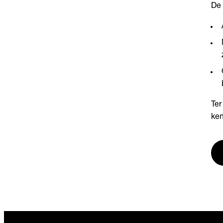
De
Ter
ken