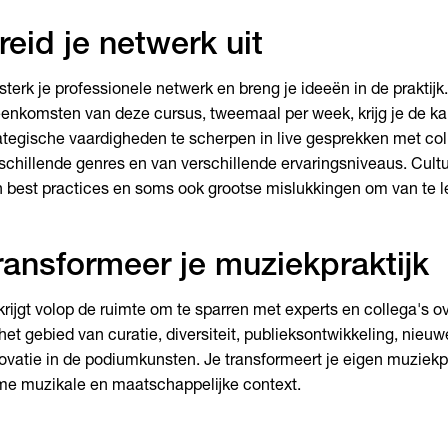
reid je netwerk uit
sterk je professionele netwerk en breng je ideeën in de praktijk
eenkomsten van deze cursus, tweemaal per week, krijg je de k
ategische vaardigheden te scherpen in live gesprekken met coll
schillende genres en van verschillende ervaringsniveaus. Cultu
 best practices en soms ook grootse mislukkingen om van te l
ransformeer je muziekpraktijk
krijgt volop de ruimte om te sparren met experts en collega's o
het gebied van curatie, diversiteit, publieksontwikkeling, nieu
ovatie in de podiumkunsten. Je transformeert je eigen muziekpr
me muzikale en maatschappelijke context.