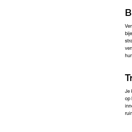
B
Ver
bij
str
ver
hun
T
Je 
op 
inn
rui