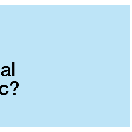
al
ic?