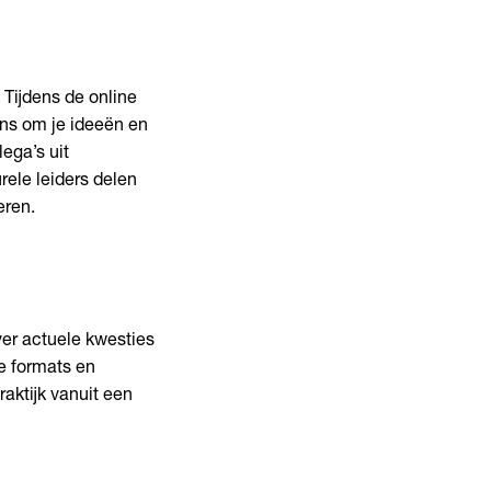
. Tijdens de online
ans om je ideeën en
ega’s uit
rele leiders delen
eren.
ver actuele kwesties
we formats en
aktijk vanuit een