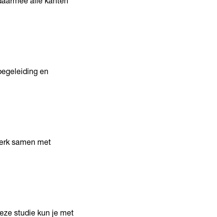
 daarmee alle kanten
begeleiding en
 werk samen met
eze studie kun je met