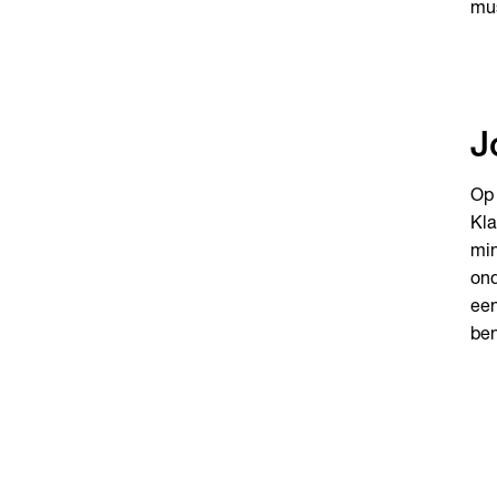
mus
J
Op 
Kla
min
ond
een
ben