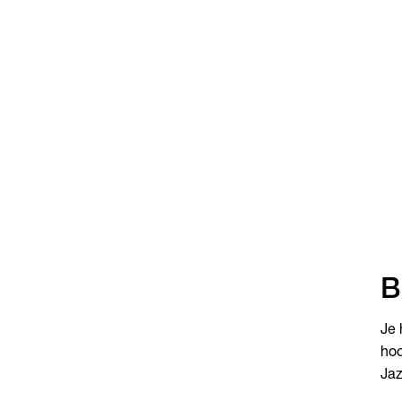
B
Je 
hoo
Jaz