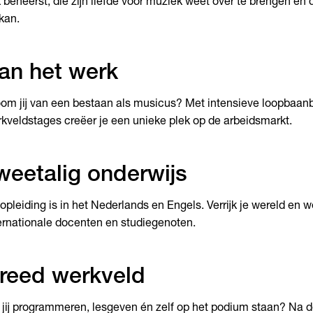
 beheerst, die zijn liefde voor muziek weet over te brengen en
kan.
an het werk
om jij van een bestaan als musicus? Met intensieve loopbaan
kveldstages creëer je een unieke plek op de arbeidsmarkt.
weetalig onderwijs
opleiding is in het Nederlands en Engels. Verrijk je wereld en
ernationale docenten en studiegenoten.
reed werkveld
 jij programmeren, lesgeven én zelf op het podium staan? Na d