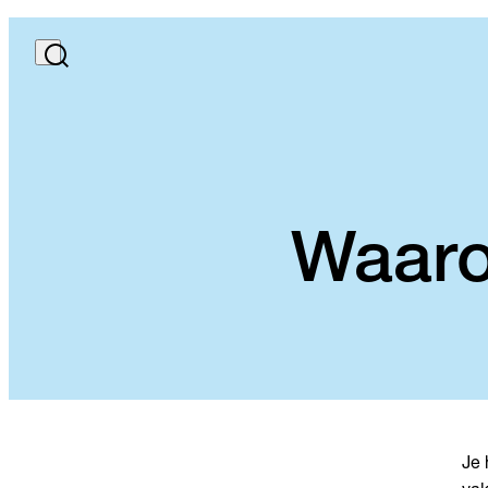
Waaro
Je 