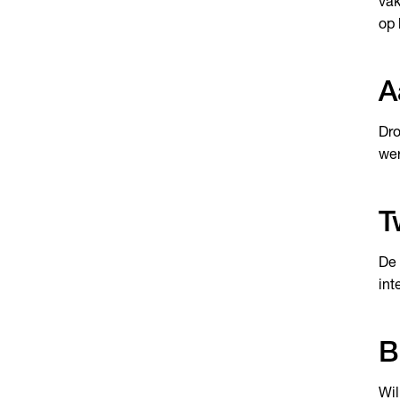
vak
op 
A
Dro
wer
T
De 
int
B
Wil