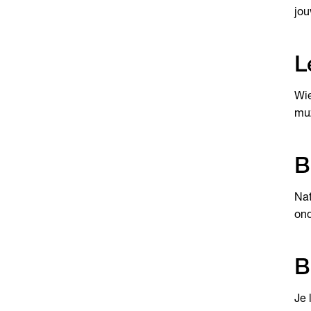
jou
L
Wie
muz
B
Nat
ond
B
Je 