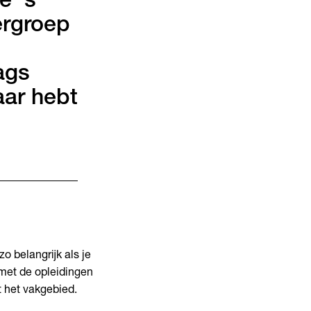
e ‘s
ergroep
ags
aar hebt
o belangrijk als je
met de opleidingen
t het vakgebied.