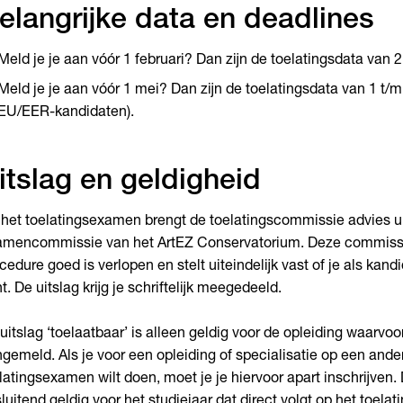
elangrijke data en deadlines
Meld je je aan vóór 1 februari? Dan zijn de toelatingsdata van 
Meld je je aan vóór 1 mei? Dan zijn de toelatingsdata van 1 t/m
EU/EER-kandidaten).
itslag en geldigheid
het toelatingsexamen brengt de toelatingscommissie advies u
mencommissie van het ArtEZ Conservatorium. Deze commissie
cedure goed is verlopen en stelt uiteindelijk vast of je als kand
t. De uitslag krijg je schriftelijk meegedeeld.
uitslag ‘toelaatbaar’ is alleen geldig voor de opleiding waarvoor
gemeld. Als je voor een opleiding of specialisatie op een ande
latingsexamen wilt doen, moet je je hiervoor apart inschrijven. 
sluitend geldig voor het studiejaar dat direct volgt op het toel