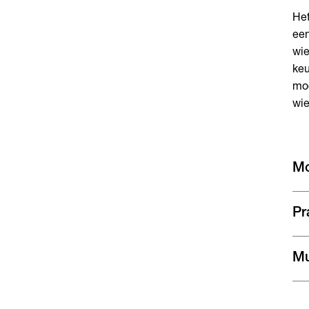
Het
een
wie
keu
mog
wie
Mo
Pr
Mu