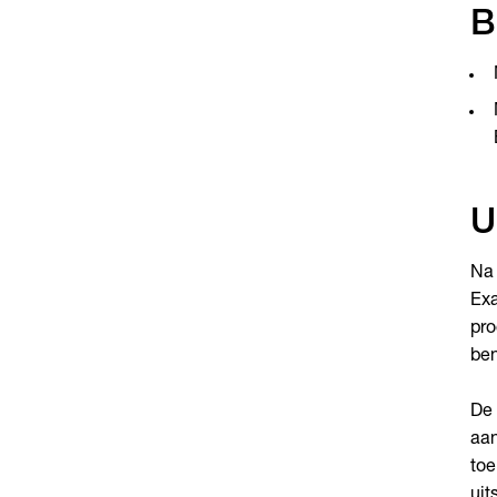
B
U
Na 
Exa
pro
ben
De 
aan
toe
uit