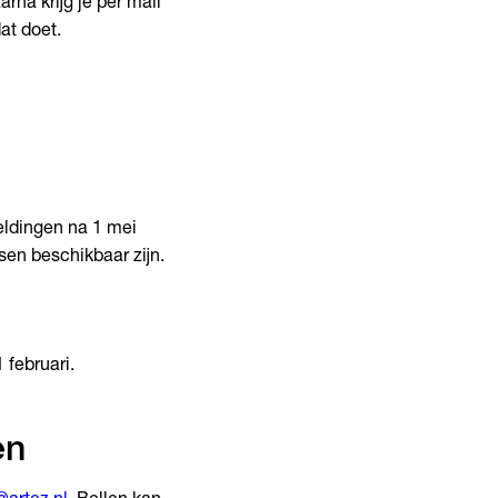
na krijg je per mail
at doet.
eldingen na 1 mei
sen beschikbaar zijn.
 februari.
en