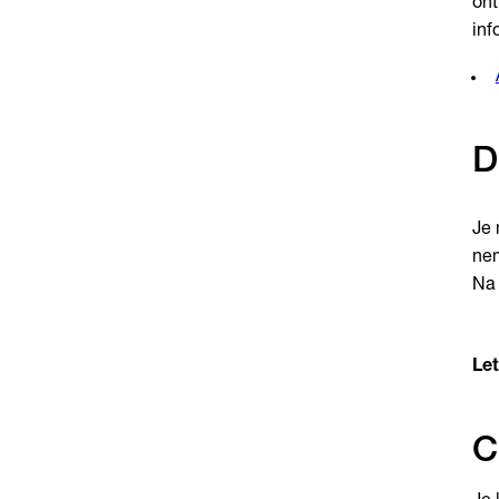
ont
inf
D
Je 
nem
Na 
Let
C