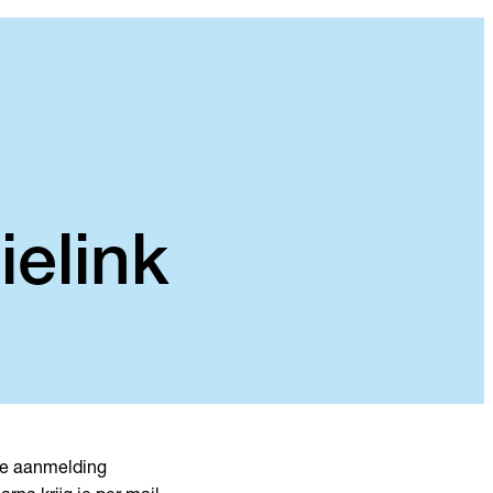
ielink
 je aanmelding