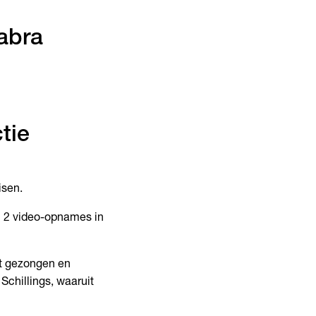
abra
tie
d
isen.
al 2 video-opnames in
st gezongen en
 Schillings, waaruit