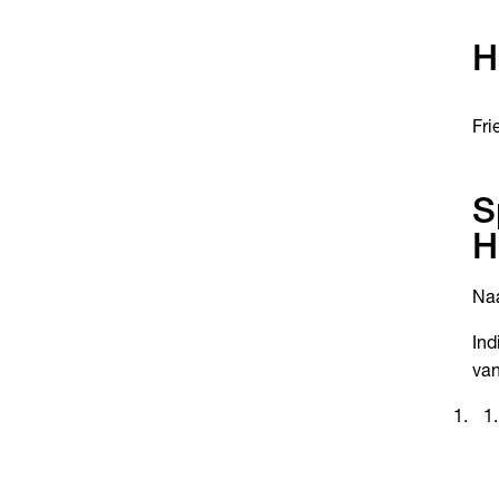
H
Fri
S
H
Naa
Ind
van