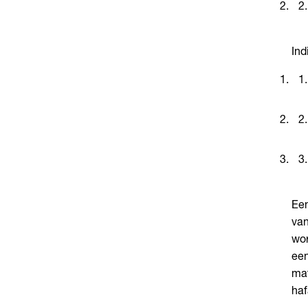
Ind
Een
van
wor
een
mat
haf