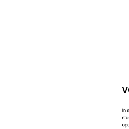
V
In 
stu
opd