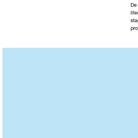
De 
lit
sta
pro