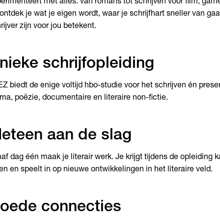
erimenteert met alles: van romans tot schrijven voor film, gam
ontdek je wat je eigen wordt, waar je schrijfhart sneller van ga
rijver zijn voor jou betekent.
nieke schrijfopleiding
EZ biedt de enige voltijd hbo-studie voor het schrijven én pres
ma, poëzie, documentaire en literaire non-fictie.
eteen aan de slag
af dag één maak je literair werk. Je krijgt tijdens de opleiding
en en speelt in op nieuwe ontwikkelingen in het literaire veld.
oede connecties