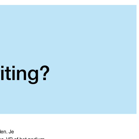
iting?
den. Je