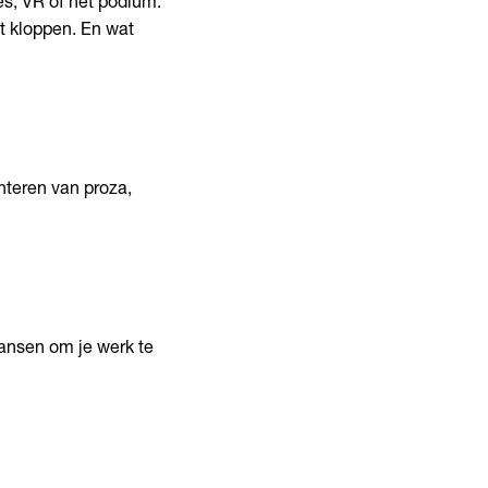
es, VR of het podium.
at kloppen. En wat
enteren van proza,
 kansen om je werk te