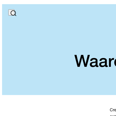
Waaro
Cre