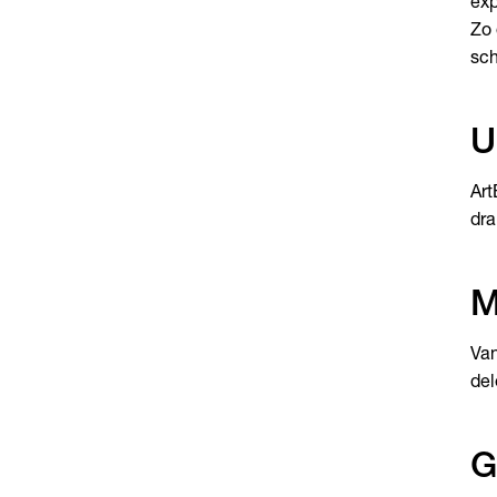
exp
Zo 
sch
U
Art
dra
M
Van
del
G