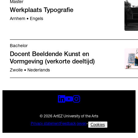
Master
Werkplaats Typografie
Arnhem • Engels
Bachelor
Docent Beeldende Kunst en
Vormgeving (verkorte deeltijd)
Zwolle • Nederlands
© 2026 ArtEZ University of the Arts
Privacy statement
Feedback geven
-
Cookies