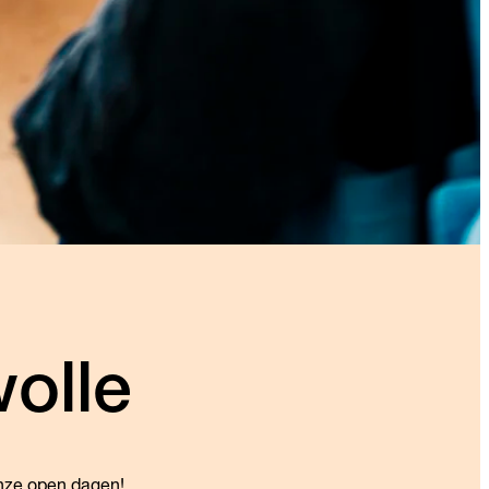
olle
onze open dagen!