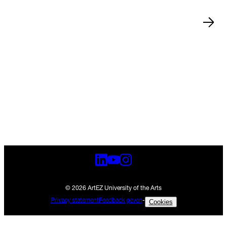
Nieuws
15 jul 2026
Zwolle
•
•
Nieuws
13 jul 2026
Arnhem
•
•
© 2026 ArtEZ University of the Arts
Privacy statement
Feedback geven
-
Cookies