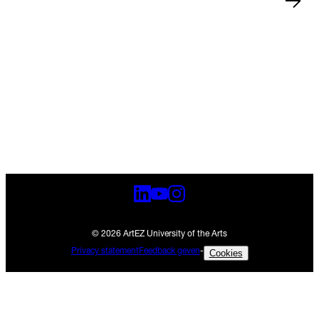
Nieuws
15 jul 2026
Zwolle
•
•
Nieuws
13 jul 2026
Arnhem
•
•
© 2026 ArtEZ University of the Arts
Privacy statement
Feedback geven
-
Cookies