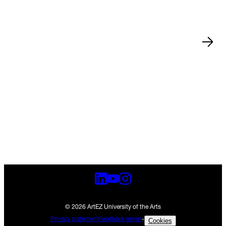
Nieuws
15 jul 2026
Zwolle
•
•
Nieuws
13 jul 2026
Arnhem
•
•
© 2026 ArtEZ University of the Arts
Privacy statement
Feedback geven
-
Cookies