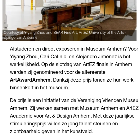
Courtesy of Yiyang Zhou and BEAR Fine Art, ArtEZ University of the Arts
-
Django van Ardenne
Afstuderen en direct exposeren in Museum Arnhem? Voor
Yiyang Zhou, Cari Calinici en Alejandro Jiménez is het
werkelijkheid. Op de slotdag van ArtEZ finals in Arnhem
werden zij genomineerd voor de allereerste
ArtAwardArnhem
. Dankzij deze prijs tonen ze hun werk
binnenkort in het museum.
De prijs is een initiatief van de Vereniging Vrienden Muse
Arnhem. Zij werken samen met Museum Arnhem en ArtEZ
Academie voor Art & Design Arnhem. Met deze jaarlijkse
stimuleringsprijs willen ze jong talent steunen én
zichtbaarheid geven in het kunstveld.