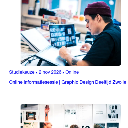
Studiekeuze
2 nov 2026
Online
•
•
Online informatiesessie | Graphic Design Deeltijd Zwolle