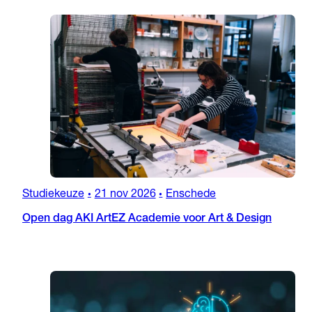
Studiekeuze
21 nov 2026
Enschede
•
•
Open dag AKI ArtEZ Academie voor Art & Design