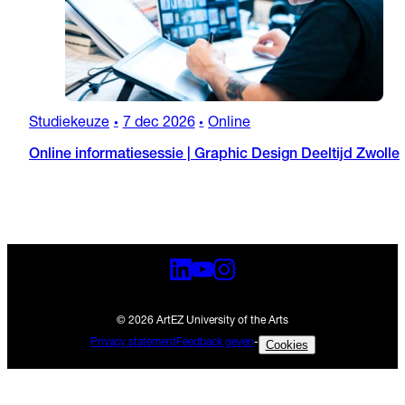
Studiekeuze
7 dec 2026
Online
•
•
Online informatiesessie | Graphic Design Deeltijd Zwolle
© 2026 ArtEZ University of the Arts
Privacy statement
Feedback geven
-
Cookies