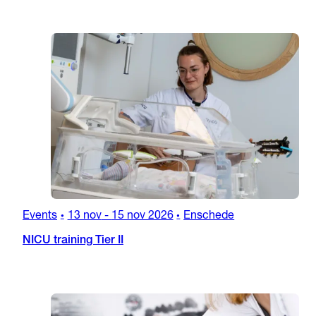
Events
13 nov
-
15 nov 2026
Enschede
•
•
NICU training Tier II