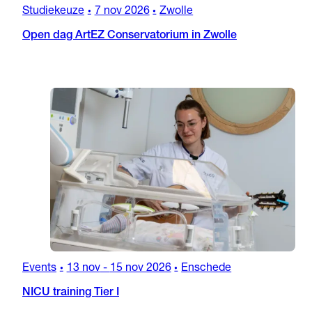
Studiekeuze
7 nov 2026
Zwolle
•
•
Open dag ArtEZ Conservatorium in Zwolle
Events
13 nov
-
15 nov 2026
Enschede
•
•
NICU training Tier I