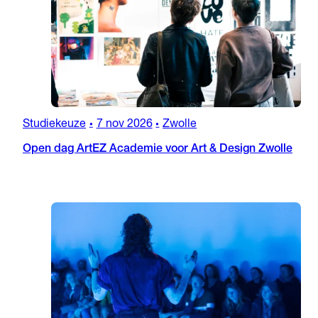
Studiekeuze
7 nov 2026
Zwolle
•
•
Open dag ArtEZ Academie voor Art & Design Zwolle