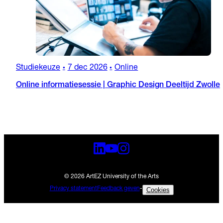
Studiekeuze
7 dec 2026
Online
•
•
Online informatiesessie | Graphic Design Deeltijd Zwolle
© 2026 ArtEZ University of the Arts
Privacy statement
Feedback geven
-
Cookies