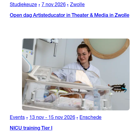
Studiekeuze
7 nov 2026
Zwolle
•
•
Open dag Artisteducator in Theater & Media in Zwolle
Events
13 nov
-
15 nov 2026
Enschede
•
•
NICU training Tier I