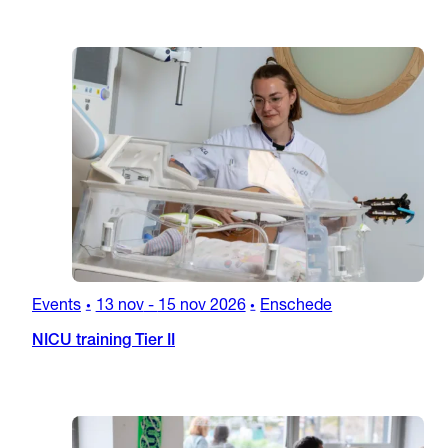
Events
13 nov
-
15 nov 2026
Enschede
•
•
NICU training Tier II