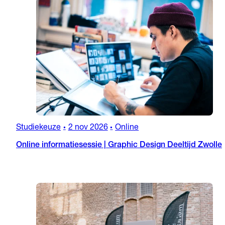
Studiekeuze
2 nov 2026
Online
•
•
Online informatiesessie | Graphic Design Deeltijd Zwolle