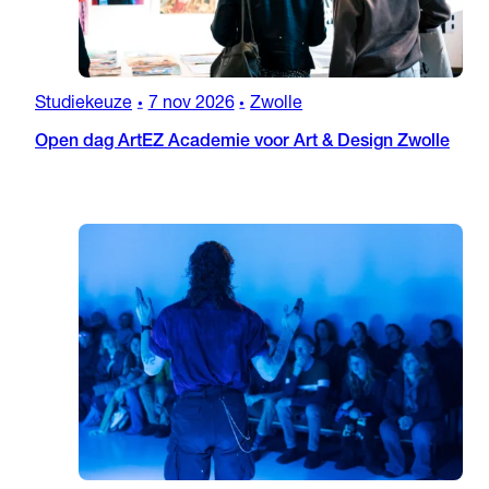
Studiekeuze
7 nov 2026
Zwolle
•
•
Open dag ArtEZ Academie voor Art & Design Zwolle