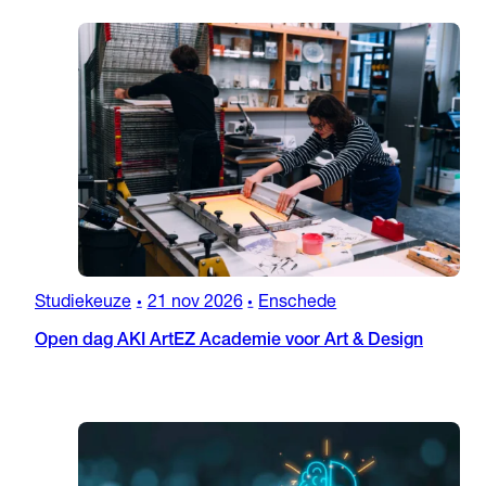
Studiekeuze
21 nov 2026
Enschede
•
•
Open dag AKI ArtEZ Academie voor Art & Design