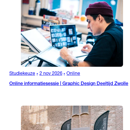
Studiekeuze
2 nov 2026
Online
•
•
Online informatiesessie | Graphic Design Deeltijd Zwolle