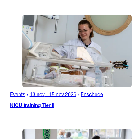
Events
13 nov
-
15 nov 2026
Enschede
•
•
NICU training Tier II