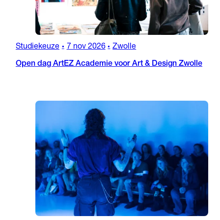
Studiekeuze
7 nov 2026
Zwolle
•
•
Open dag ArtEZ Academie voor Art & Design Zwolle