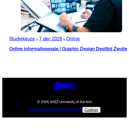
Studiekeuze
7 dec 2026
Online
•
•
Online informatiesessie | Graphic Design Deeltijd Zwolle
© 2026 ArtEZ University of the Arts
Privacy statement
Feedback geven
-
Cookies