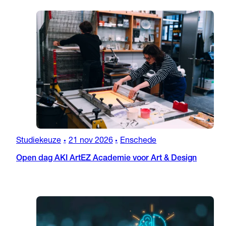
Studiekeuze
21 nov 2026
Enschede
•
•
Open dag AKI ArtEZ Academie voor Art & Design