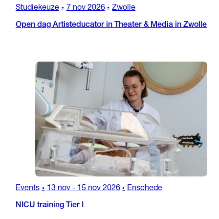
Studiekeuze
7 nov 2026
Zwolle
•
•
Open dag Artisteducator in Theater & Media in Zwolle
Events
13 nov
-
15 nov 2026
Enschede
•
•
NICU training Tier I