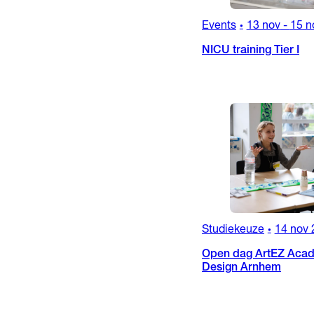
Events
13 nov
-
15 n
•
NICU training Tier I
Studiekeuze
14 nov 
•
Open dag ArtEZ Acad
Design Arnhem