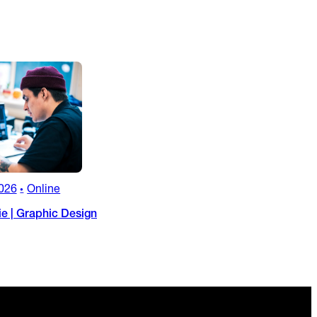
026
Online
•
ie | Graphic Design