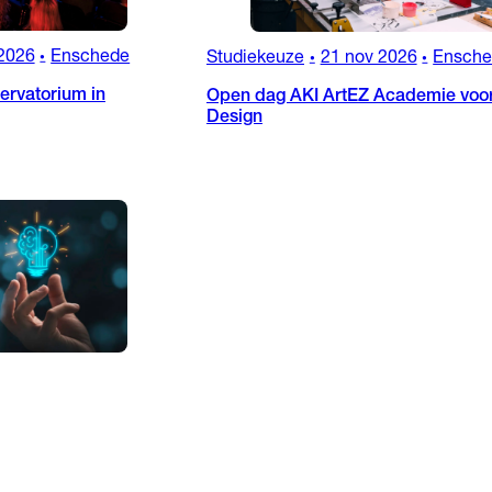
2026
Enschede
Studiekeuze
21 nov 2026
Ensch
•
•
•
rvatorium in
Open dag AKI ArtEZ Academie voor
Design