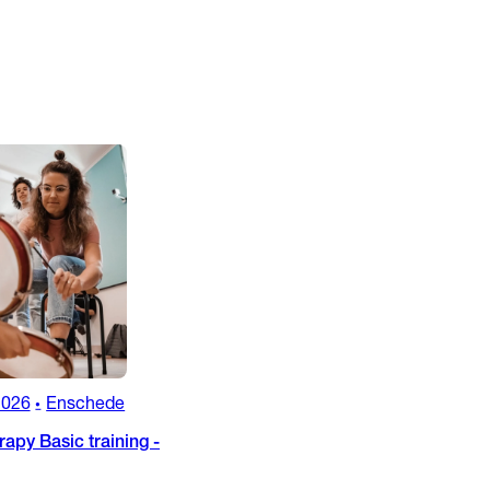
2026
Enschede
•
apy Basic training -