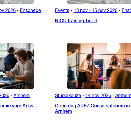
ov 2026
Enschede
Events
13 nov
-
15 nov 2026
Ens
•
•
•
NICU training Tier II
2026
Arnhem
Studiekeuze
14 nov 2026
Arnhe
•
•
•
emie voor Art &
Open dag ArtEZ Conservatorium in
Arnhem