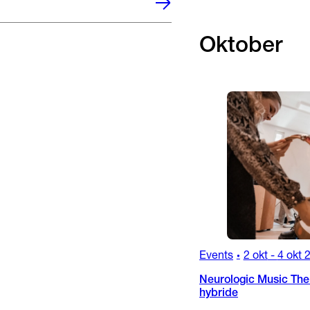
Oktober
Events
2 okt
-
4 okt 
•
Neurologic Music Ther
hybride