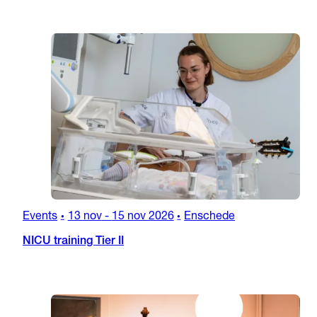
Events
13 nov
-
15 nov 2026
Enschede
•
•
NICU training Tier II