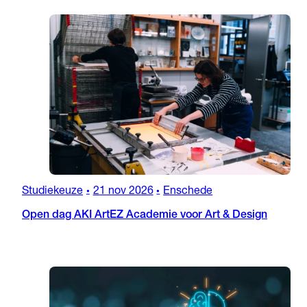
Studiekeuze
21 nov 2026
Enschede
•
•
Open dag AKI ArtEZ Academie voor Art & Design