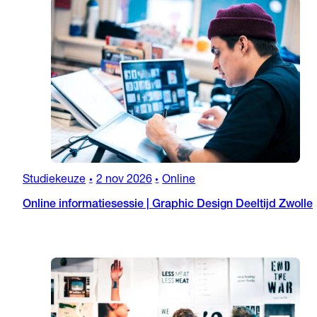
Studiekeuze
2 nov 2026
Online
•
•
Online informatiesessie | Graphic Design Deeltijd Zwolle