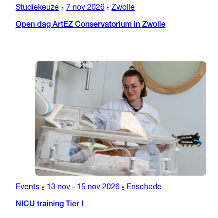
Studiekeuze
7 nov 2026
Zwolle
•
•
Open dag ArtEZ Conservatorium in Zwolle
Events
13 nov
-
15 nov 2026
Enschede
•
•
NICU training Tier I