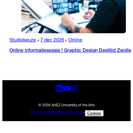
Studiekeuze
7 dec 2026
Online
•
•
Online informatiesessie | Graphic Design Deeltijd Zwolle
© 2026 ArtEZ University of the Arts
Privacy statement
Feedback geven
-
Cookies