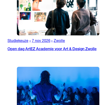
Studiekeuze
7 nov 2026
Zwolle
•
•
Open dag ArtEZ Academie voor Art & Design Zwolle