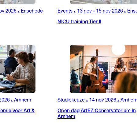
ov 2026
Enschede
Events
13 nov
-
15 nov 2026
Ens
•
•
•
NICU training Tier II
2026
Arnhem
Studiekeuze
14 nov 2026
Arnhe
•
•
•
emie voor Art &
Open dag ArtEZ Conservatorium in
Arnhem