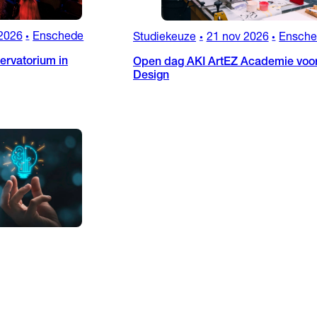
2026
Enschede
Studiekeuze
21 nov 2026
Ensch
•
•
•
rvatorium in
Open dag AKI ArtEZ Academie voor
Design