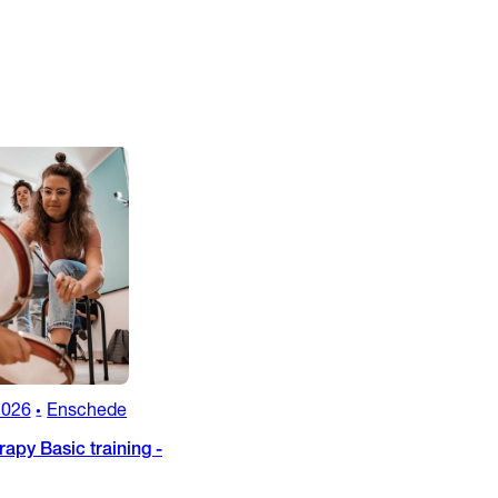
2026
Enschede
•
apy Basic training -