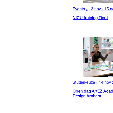
Events
13 nov
-
15 n
•
NICU training Tier I
Studiekeuze
14 nov 
•
Open dag ArtEZ Acad
Design Arnhem