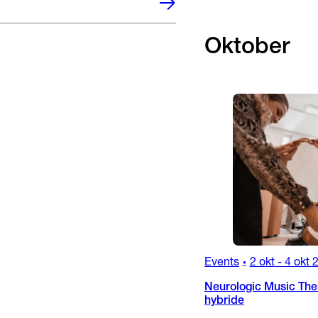
Oktober
Events
2 okt
-
4 okt 
•
Neurologic Music Ther
hybride