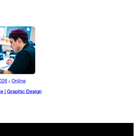
026
Online
•
ie | Graphic Design