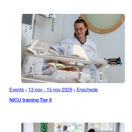
Events
13 nov
-
15 nov 2026
Enschede
•
•
NICU training Tier II