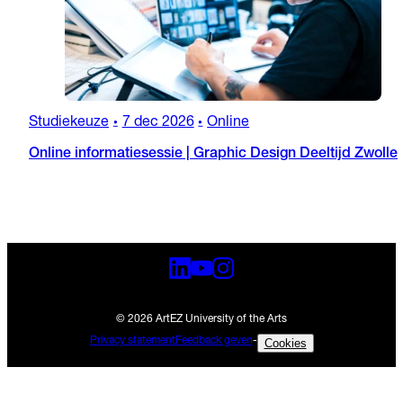
Studiekeuze
7 dec 2026
Online
•
•
Online informatiesessie | Graphic Design Deeltijd Zwolle
© 2026 ArtEZ University of the Arts
Privacy statement
Feedback geven
-
Cookies