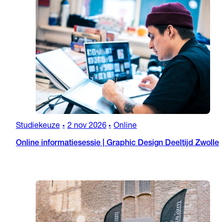
Studiekeuze
2 nov 2026
Online
•
•
Online informatiesessie | Graphic Design Deeltijd Zwolle