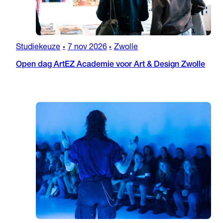
Studiekeuze
7 nov 2026
Zwolle
•
•
Open dag ArtEZ Academie voor Art & Design Zwolle