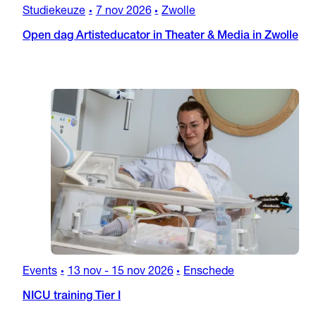
Studiekeuze
7 nov 2026
Zwolle
•
•
Open dag Artisteducator in Theater & Media in Zwolle
Events
13 nov
-
15 nov 2026
Enschede
•
•
NICU training Tier I