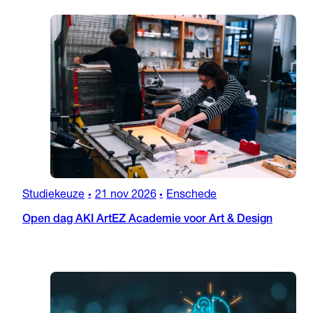
Studiekeuze
21 nov 2026
Enschede
•
•
Open dag AKI ArtEZ Academie voor Art & Design