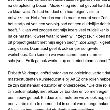
Zoë heeft voor de master Kunsteducatie gekozen omdat 
na de opleiding Docent Muziek nog niet het gevoel had da
ze klaar was. Ze had het doel om haar eigen visie te
ontwikkelen. Het afronden van de master vormt voor Zoë
het startpunt van een vervolg-pad dat een duidelijke richti
heeft. “Ik kan wel zeggen dat mijn koers veel duidelijker is
na de master. Ik weet waar ik heen wil,” zegt ze. “Ik ben n
dit project gestart met mijn eigen bedrijf: Zoë Zingt. Ik gee
zanglessen. Daarnaast geef ik ook singer-songwriter
workshops. Dan kunnen we weer samen een nummer
schrijven. En ik ga ook werken op een middelbare school.
Elsbeth Veldpape, coördinator van de opleiding, vertelt da
masterstudenten Kunsteducatie bij ArtEZ drie rollen hebb
ze zijn kunstenaar, educator en onderzoeker. “Die drie roll
zijn onlosmakelijk met elkaar verbonden en vormen eigenli
een nieuw geheel. En daarbij stimuleren we ze ook nog o
een vierde rol in te nemen: dat is de rol van changemaker.