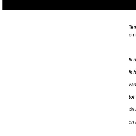
Ter
omg
Ik 
Ik 
van
tot
de 
en 