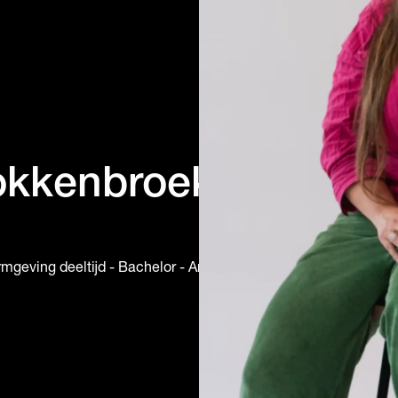
okkenbroek
geving deeltijd - Bachelor - Arnhem •