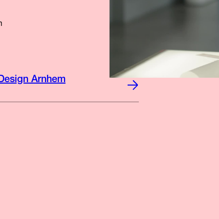
m
 Design Arnhem