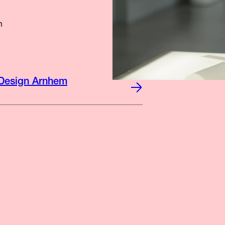
m
 Design Arnhem