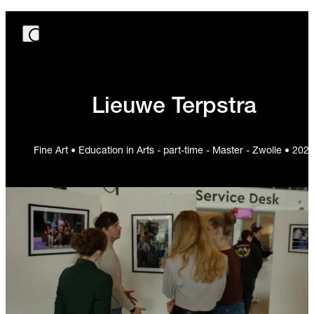
Lieuwe Terpstra
Fine Art • Education in Arts - part-time - Master - Zwolle • 202