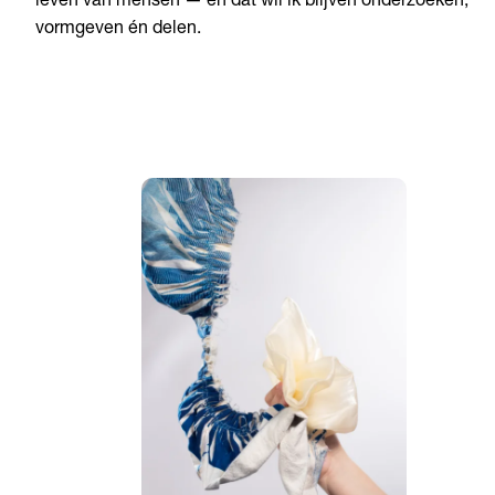
leven van mensen — en dat wil ik blijven onderzoeken,
vormgeven én delen.