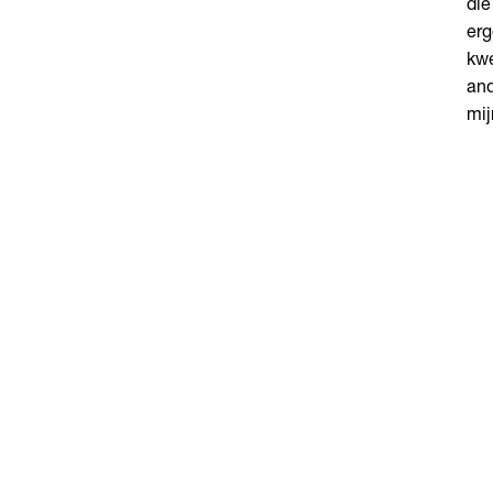
die
erg
kwe
and
mij