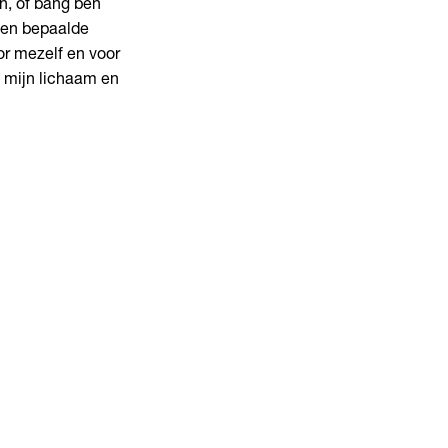
en, of bang ben
een bepaalde
or mezelf en voor
, mijn lichaam en