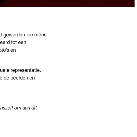
oed geworden: de mens
eerd tot een
oto’s en
suele representatie.
telde beelden en
nszelf om aan dit