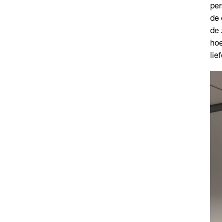
per
de 
de 
hoe
lie