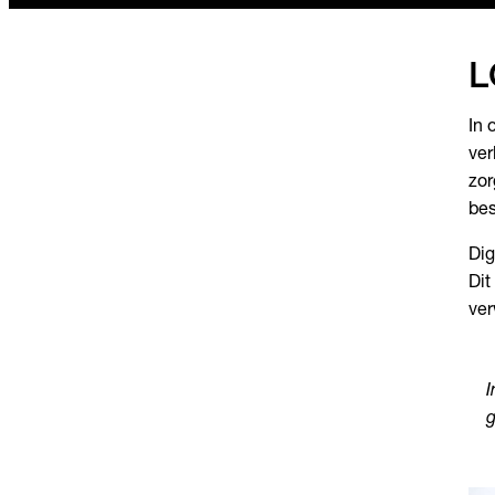
L
In 
ver
zor
bes
Dig
Dit
ver
I
g