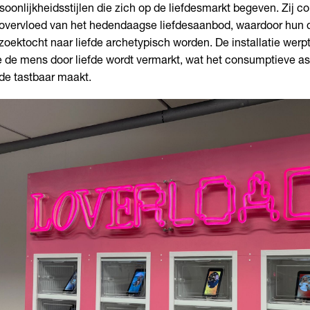
soonlijkheidsstijlen die zich op de liefdesmarkt begeven. Zij 
overvloed van het hedendaagse liefdesaanbod, waardoor hun di
zoektocht naar liefde archetypisch worden. De installatie werpt
 de mens door liefde wordt vermarkt, wat het consumptieve as
fde tastbaar maakt.