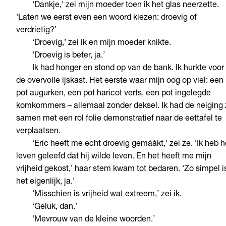
‘Dankje,' zei mijn moeder toen ik het glas neerzette.
'Laten we eerst even een woord kiezen: droevig of
verdrietig?’
‘Droevig,’ zei ik en mijn moeder knikte.
‘Droevig is beter, ja.’
Ik had honger en stond op van de bank. Ik hurkte voor
de overvolle ijskast. Het eerste waar mijn oog op viel: een
pot augurken, een pot haricot verts, een pot ingelegde
komkommers – allemaal zonder deksel. Ik had de neiging 
samen met een rol folie demonstratief naar de eettafel te
verplaatsen.
‘Eric heeft me echt droevig gemáákt,' zei ze. ‘Ik heb h
leven geleefd dat hij wilde leven. En het heeft me mijn
vrijheid gekost,’ haar stem kwam tot bedaren. ‘Zo simpel i
het eigenlijk, ja.’
‘Misschien is vrijheid wat extreem,’ zei ik.
‘Geluk, dan.’
‘Mevrouw van de kleine woorden.’