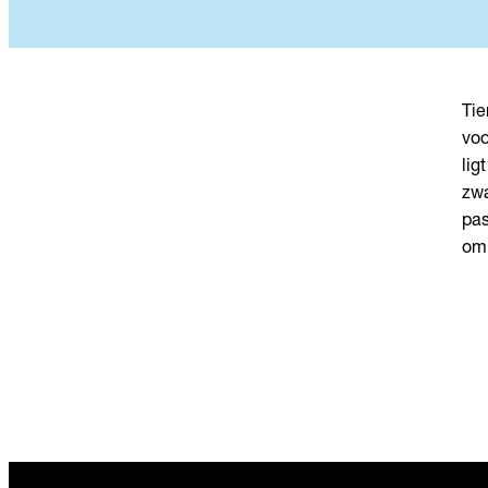
Tie
voo
lig
zwa
pas
om 