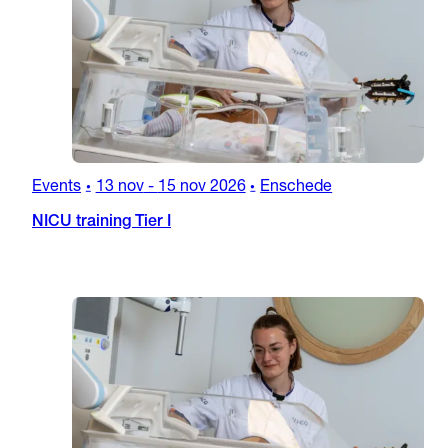
Events
13 nov
-
15 nov 2026
Enschede
•
•
NICU training Tier I