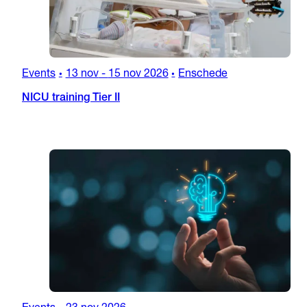
Events
13 nov
-
15 nov 2026
Enschede
•
•
NICU training Tier II