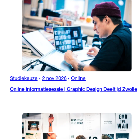
Studiekeuze
2 nov 2026
Online
•
•
Online informatiesessie | Graphic Design Deeltijd Zwolle