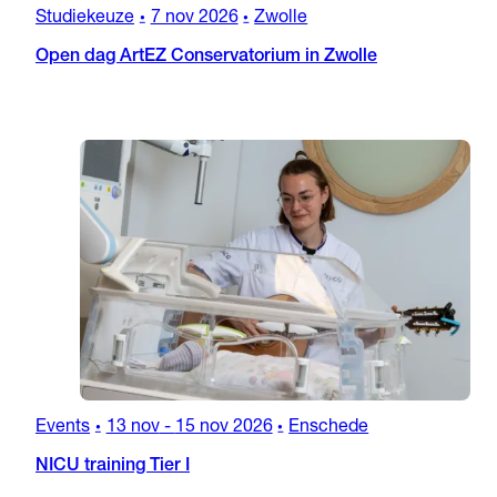
Studiekeuze
7 nov 2026
Zwolle
•
•
Open dag ArtEZ Conservatorium in Zwolle
Events
13 nov
-
15 nov 2026
Enschede
•
•
NICU training Tier I