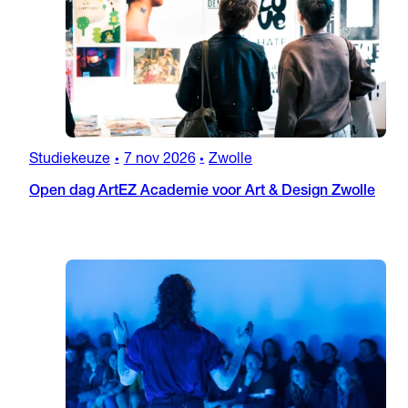
Studiekeuze
7 nov 2026
Zwolle
•
•
Open dag ArtEZ Academie voor Art & Design Zwolle