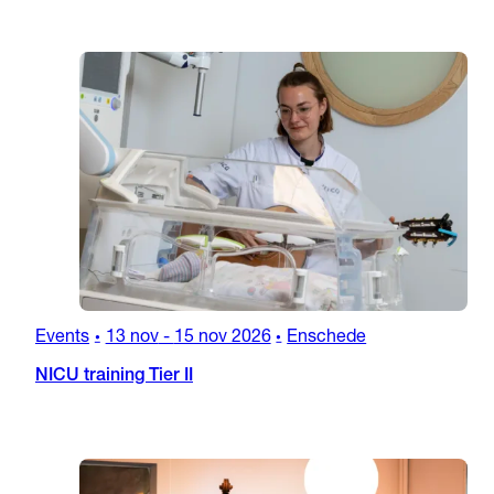
Events
13 nov
-
15 nov 2026
Enschede
•
•
NICU training Tier II