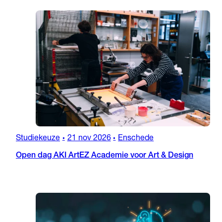
Studiekeuze
21 nov 2026
Enschede
•
•
Open dag AKI ArtEZ Academie voor Art & Design