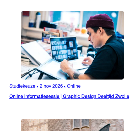
Studiekeuze
2 nov 2026
Online
•
•
Online informatiesessie | Graphic Design Deeltijd Zwolle