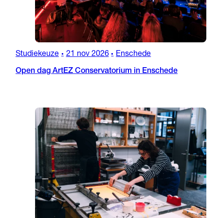
Studiekeuze
21 nov 2026
Enschede
•
•
Open dag ArtEZ Conservatorium in Enschede