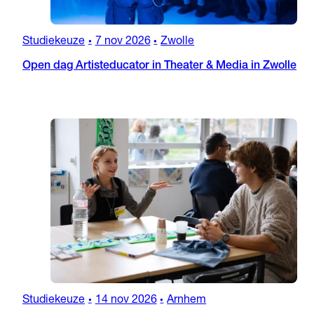
Studiekeuze
7 nov 2026
Zwolle
•
•
Open dag Artisteducator in Theater & Media in Zwolle
Studiekeuze
14 nov 2026
Arnhem
•
•