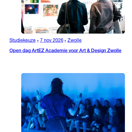
Studiekeuze
7 nov 2026
Zwolle
•
•
Open dag ArtEZ Academie voor Art & Design Zwolle