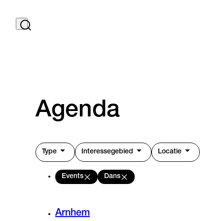
Agenda
Type
Interessegebied
Locatie
Events
Dans
Arnhem