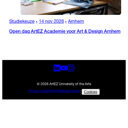
Studiekeuze
14 nov 2026
Arnhem
•
•
Open dag ArtEZ Academie voor Art & Design Arnhem
© 2026 ArtEZ University of the Arts
Privacy statement
Feedback geven
-
Cookies