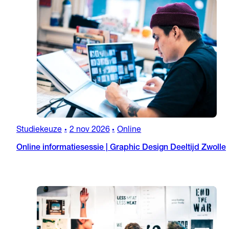
Studiekeuze
2 nov 2026
Online
•
•
Online informatiesessie | Graphic Design Deeltijd Zwolle