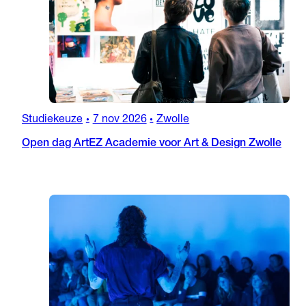
Studiekeuze
7 nov 2026
Zwolle
•
•
Open dag ArtEZ Academie voor Art & Design Zwolle