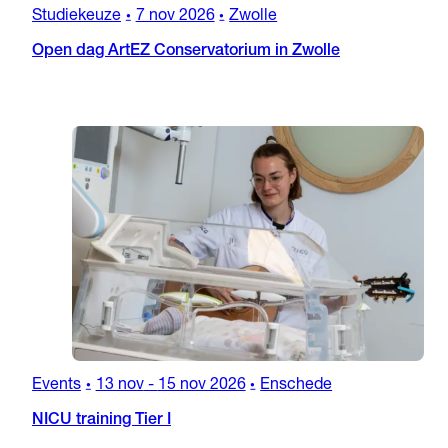
Studiekeuze
7 nov 2026
Zwolle
•
•
Open dag ArtEZ Conservatorium in Zwolle
Events
13 nov
-
15 nov 2026
Enschede
•
•
NICU training Tier I