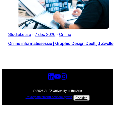
Studiekeuze
7 dec 2026
Online
•
•
Online informatiesessie | Graphic Design Deeltijd Zwolle
© 2026 ArtEZ University of the Arts
Privacy statement
Feedback geven
-
Cookies