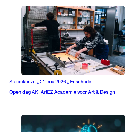
Studiekeuze
21 nov 2026
Enschede
•
•
Open dag AKI ArtEZ Academie voor Art & Design