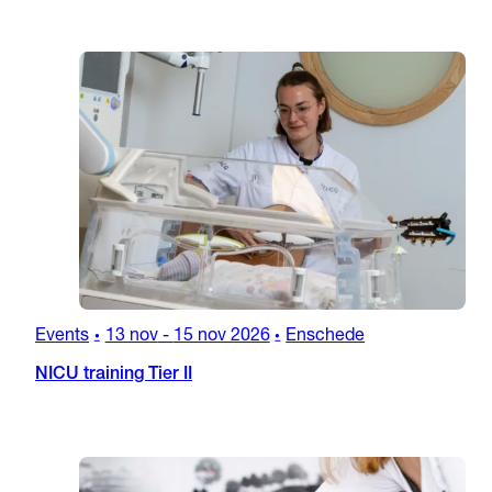
Events
13 nov
-
15 nov 2026
Enschede
•
•
NICU training Tier II