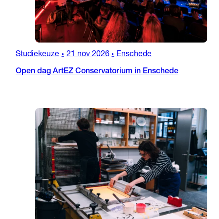
Studiekeuze
21 nov 2026
Enschede
•
•
Open dag ArtEZ Conservatorium in Enschede