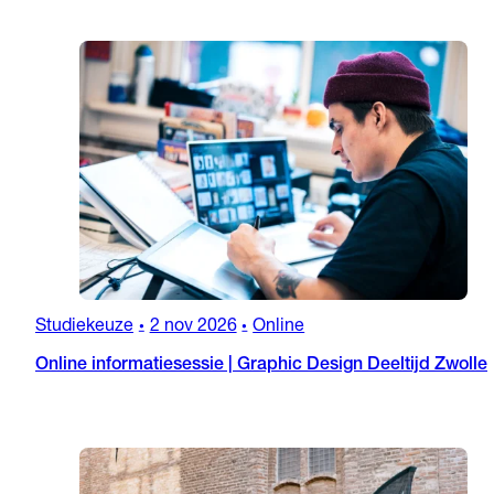
Studiekeuze
2 nov 2026
Online
•
•
Online informatiesessie | Graphic Design Deeltijd Zwolle