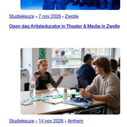
Studiekeuze
7 nov 2026
Zwolle
•
•
Open dag Artisteducator in Theater & Media in Zwolle
Studiekeuze
14 nov 2026
Arnhem
•
•