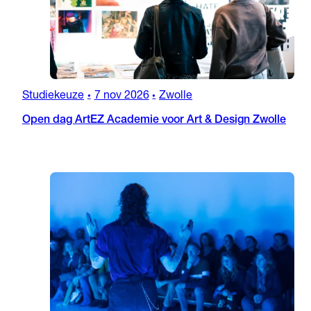
Studiekeuze
7 nov 2026
Zwolle
•
•
Open dag ArtEZ Academie voor Art & Design Zwolle