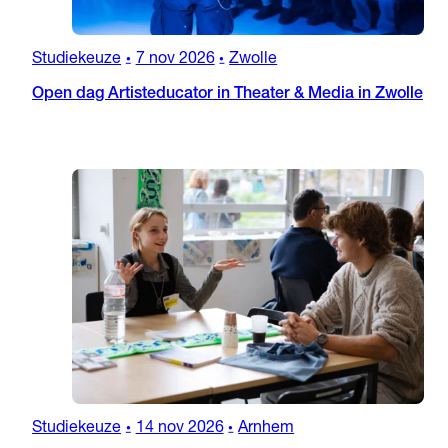
Studiekeuze
7 nov 2026
Zwolle
•
•
Open dag Artisteducator in Theater & Media in Zwolle
Studiekeuze
14 nov 2026
Arnhem
•
•