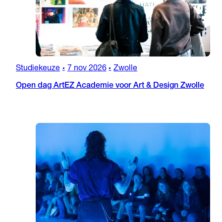
Studiekeuze
7 nov 2026
Zwolle
•
•
Open dag ArtEZ Academie voor Art & Design Zwolle