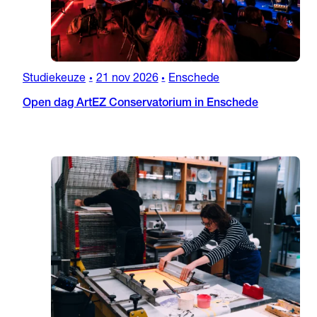
Studiekeuze
21 nov 2026
Enschede
•
•
Open dag ArtEZ Conservatorium in Enschede