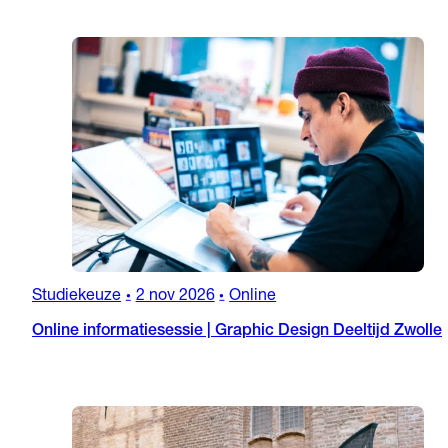
Studiekeuze
2 nov 2026
Online
•
•
Online informatiesessie | Graphic Design Deeltijd Zwolle