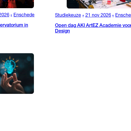
2026
Enschede
Studiekeuze
21 nov 2026
Ensch
•
•
•
rvatorium in
Open dag AKI ArtEZ Academie voor
Design