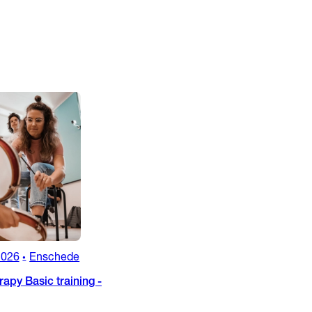
2026
Enschede
•
apy Basic training -