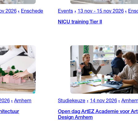
ov 2026
Enschede
Events
13 nov
-
15 nov 2026
Ens
•
•
•
NICU training Tier II
2026
Arnhem
Studiekeuze
14 nov 2026
Arnhe
•
•
•
itectuur
Open dag ArtEZ Academie voor Art
Design Arnhem