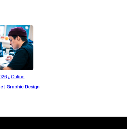
026
Online
•
ie | Graphic Design