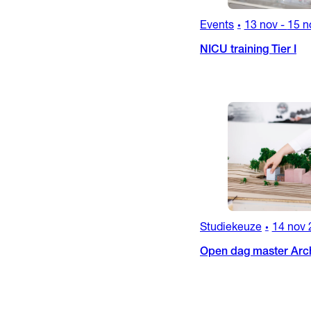
Events
13 nov
-
15 n
•
NICU training Tier I
Studiekeuze
14 nov 
•
Open dag master Arch