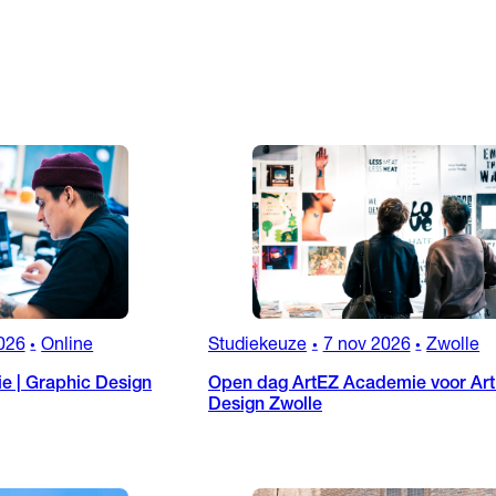
026
Online
Studiekeuze
7 nov 2026
Zwolle
•
•
•
ie | Graphic Design
Open dag ArtEZ Academie voor Art
Design Zwolle