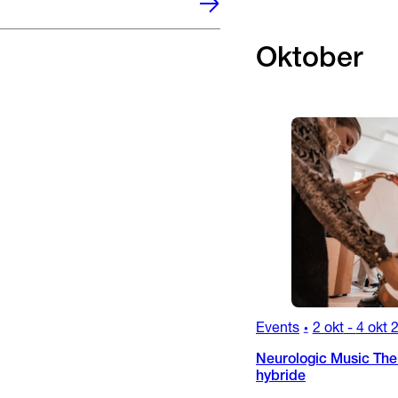
Oktober
Events
2 okt
-
4 okt 
•
Neurologic Music Ther
hybride