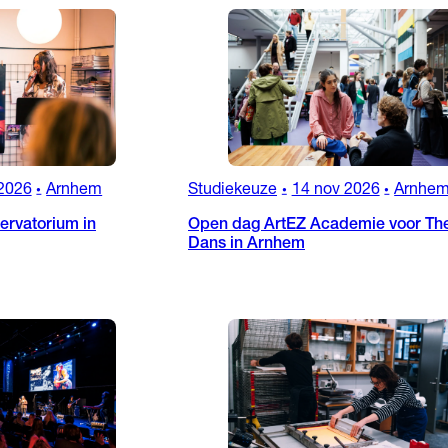
2026
Arnhem
Studiekeuze
14 nov 2026
Arnhe
•
•
•
rvatorium in
Open dag ArtEZ Academie voor The
Dans in Arnhem