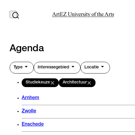
Agenda
Type
Interessegebied
Locatie
Studiekeuze
Architectuur
Arnhem
Zwolle
Enschede