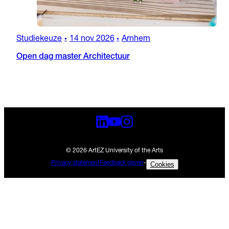
Studiekeuze
14 nov 2026
Arnhem
•
•
Open dag master Architectuur
© 2026 ArtEZ University of the Arts
Privacy statement
Feedback geven
-
Cookies