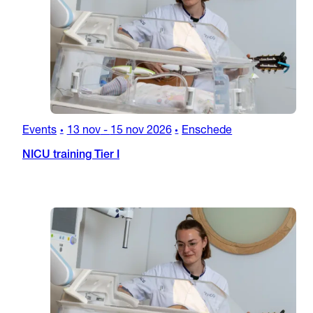
Events
13 nov
-
15 nov 2026
Enschede
•
•
NICU training Tier I