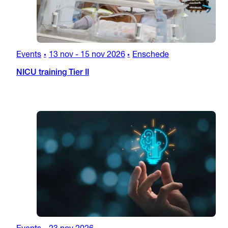
Events
13 nov
-
15 nov 2026
Enschede
•
•
NICU training Tier II