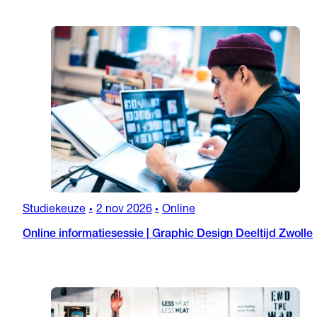
Studiekeuze
2 nov 2026
Online
•
•
Online informatiesessie | Graphic Design Deeltijd Zwolle