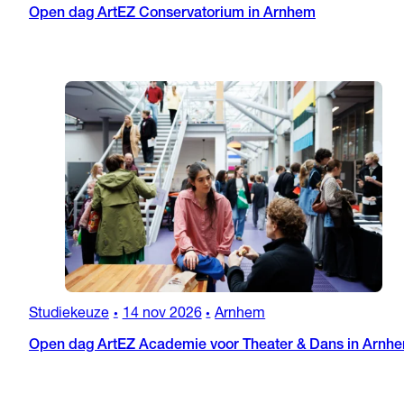
Open dag ArtEZ Conservatorium in Arnhem
Studiekeuze
14 nov 2026
Arnhem
•
•
Open dag ArtEZ Academie voor Theater & Dans in Arnh