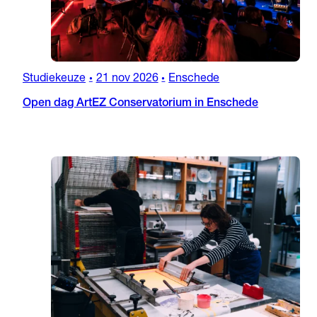
Studiekeuze
21 nov 2026
Enschede
•
•
Open dag ArtEZ Conservatorium in Enschede