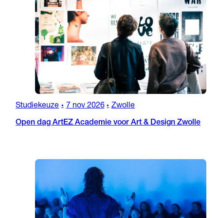
Studiekeuze
7 nov 2026
Zwolle
•
•
Open dag ArtEZ Academie voor Art & Design Zwolle