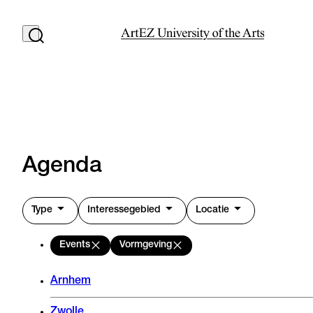
Agenda
Type
Interessegebied
Locatie
Events
Vormgeving
Arnhem
Zwolle