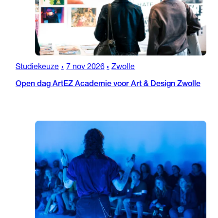
Studiekeuze
7 nov 2026
Zwolle
•
•
Open dag ArtEZ Academie voor Art & Design Zwolle