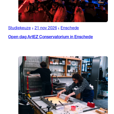
Studiekeuze
21 nov 2026
Enschede
•
•
Open dag ArtEZ Conservatorium in Enschede