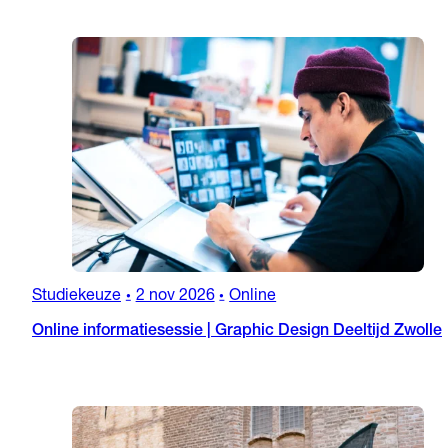
Studiekeuze
2 nov 2026
Online
•
•
Online informatiesessie | Graphic Design Deeltijd Zwolle