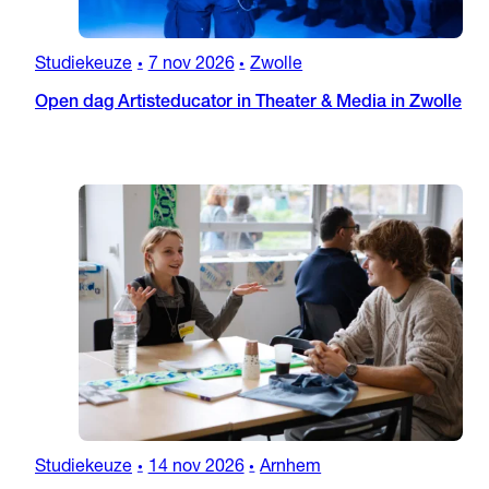
Studiekeuze
7 nov 2026
Zwolle
•
•
Open dag Artisteducator in Theater & Media in Zwolle
Studiekeuze
14 nov 2026
Arnhem
•
•