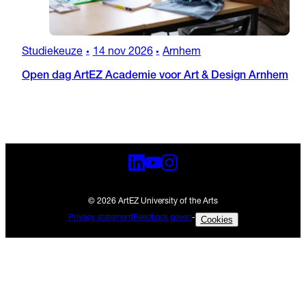
Studiekeuze
14 nov 2026
Arnhem
•
•
Open dag ArtEZ Academie voor Art & Design Arnhem
© 2026 ArtEZ University of the Arts
Privacy statement
Feedback geven
-
Cookies