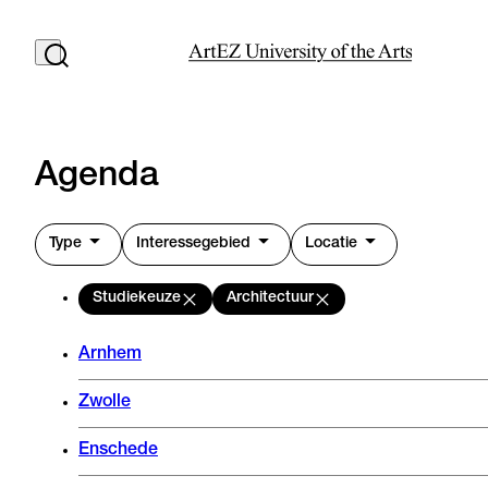
Agenda
Type
Interessegebied
Locatie
Studiekeuze
Architectuur
Arnhem
Zwolle
Enschede