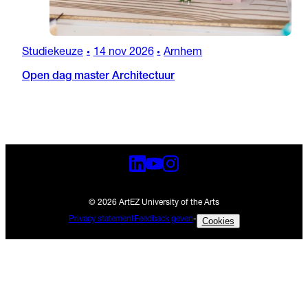
Studiekeuze
14 nov 2026
Arnhem
•
•
Open dag master Architectuur
© 2026 ArtEZ University of the Arts
Privacy statement
Feedback geven
-
Cookies