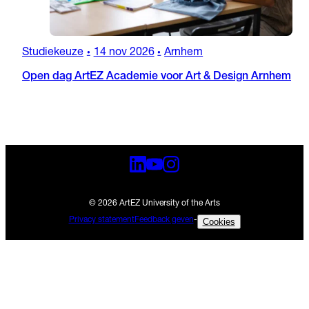
Studiekeuze
14 nov 2026
Arnhem
•
•
Open dag ArtEZ Academie voor Art & Design Arnhem
© 2026 ArtEZ University of the Arts
Privacy statement
Feedback geven
-
Cookies